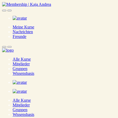
Skip
to
main
content
Meine Kurse
Nachrichten
Freunde
Alle Kurse
Mitglieder
Gruppen
Wissensbasis
Alle Kurse
Mitglieder
Gruppen
Wissensbasis