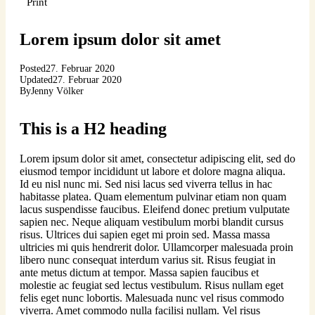
Print
Lorem ipsum dolor sit amet
Posted
27. Februar 2020
Updated
27. Februar 2020
By
Jenny Völker
This is a H2 heading
Lorem ipsum dolor sit amet, consectetur adipiscing elit, sed do
eiusmod tempor incididunt ut labore et dolore magna aliqua.
Id eu nisl nunc mi. Sed nisi lacus sed viverra tellus in hac
habitasse platea. Quam elementum pulvinar etiam non quam
lacus suspendisse faucibus. Eleifend donec pretium vulputate
sapien nec. Neque aliquam vestibulum morbi blandit cursus
risus. Ultrices dui sapien eget mi proin sed. Massa massa
ultricies mi quis hendrerit dolor. Ullamcorper malesuada proin
libero nunc consequat interdum varius sit. Risus feugiat in
ante metus dictum at tempor. Massa sapien faucibus et
molestie ac feugiat sed lectus vestibulum. Risus nullam eget
felis eget nunc lobortis. Malesuada nunc vel risus commodo
viverra. Amet commodo nulla facilisi nullam. Vel risus