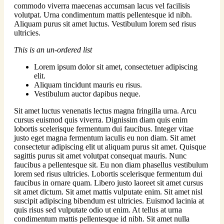
commodo viverra maecenas accumsan lacus vel facilisis
volutpat. Urna condimentum mattis pellentesque id nibh.
Aliquam purus sit amet luctus. Vestibulum lorem sed risus
ultricies.
This is an un-ordered list
Lorem ipsum dolor sit amet, consectetuer adipiscing
elit.
Aliquam tincidunt mauris eu risus.
Vestibulum auctor dapibus neque.
Sit amet luctus venenatis lectus magna fringilla urna. Arcu
cursus euismod quis viverra. Dignissim diam quis enim
lobortis scelerisque fermentum dui faucibus. Integer vitae
justo eget magna fermentum iaculis eu non diam. Sit amet
consectetur adipiscing elit ut aliquam purus sit amet. Quisque
sagittis purus sit amet volutpat consequat mauris. Nunc
faucibus a pellentesque sit. Eu non diam phasellus vestibulum
lorem sed risus ultricies. Lobortis scelerisque fermentum dui
faucibus in ornare quam. Libero justo laoreet sit amet cursus
sit amet dictum. Sit amet mattis vulputate enim. Sit amet nisl
suscipit adipiscing bibendum est ultricies. Euismod lacinia at
quis risus sed vulputate odio ut enim. At tellus at urna
condimentum mattis pellentesque id nibh. Sit amet nulla