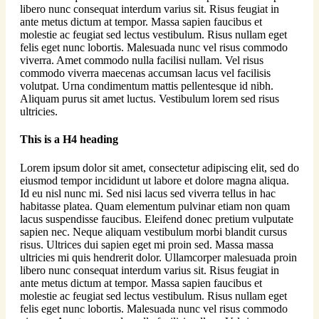
libero nunc consequat interdum varius sit. Risus feugiat in
ante metus dictum at tempor. Massa sapien faucibus et
molestie ac feugiat sed lectus vestibulum. Risus nullam eget
felis eget nunc lobortis. Malesuada nunc vel risus commodo
viverra. Amet commodo nulla facilisi nullam. Vel risus
commodo viverra maecenas accumsan lacus vel facilisis
volutpat. Urna condimentum mattis pellentesque id nibh.
Aliquam purus sit amet luctus. Vestibulum lorem sed risus
ultricies.
This is a H4 heading
Lorem ipsum dolor sit amet, consectetur adipiscing elit, sed do
eiusmod tempor incididunt ut labore et dolore magna aliqua.
Id eu nisl nunc mi. Sed nisi lacus sed viverra tellus in hac
habitasse platea. Quam elementum pulvinar etiam non quam
lacus suspendisse faucibus. Eleifend donec pretium vulputate
sapien nec. Neque aliquam vestibulum morbi blandit cursus
risus. Ultrices dui sapien eget mi proin sed. Massa massa
ultricies mi quis hendrerit dolor. Ullamcorper malesuada proin
libero nunc consequat interdum varius sit. Risus feugiat in
ante metus dictum at tempor. Massa sapien faucibus et
molestie ac feugiat sed lectus vestibulum. Risus nullam eget
felis eget nunc lobortis. Malesuada nunc vel risus commodo