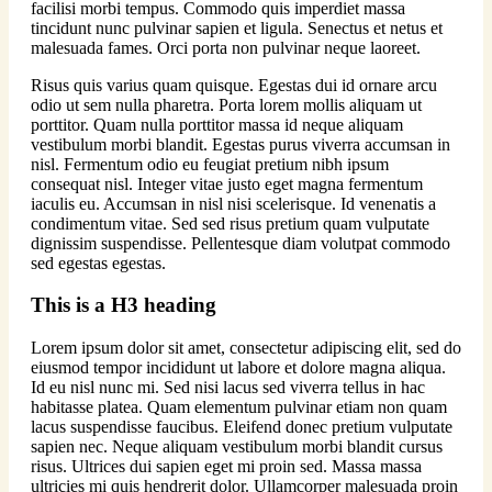
facilisi morbi tempus. Commodo quis imperdiet massa
tincidunt nunc pulvinar sapien et ligula. Senectus et netus et
malesuada fames. Orci porta non pulvinar neque laoreet.
Risus quis varius quam quisque. Egestas dui id ornare arcu
odio ut sem nulla pharetra. Porta lorem mollis aliquam ut
porttitor. Quam nulla porttitor massa id neque aliquam
vestibulum morbi blandit. Egestas purus viverra accumsan in
nisl. Fermentum odio eu feugiat pretium nibh ipsum
consequat nisl. Integer vitae justo eget magna fermentum
iaculis eu. Accumsan in nisl nisi scelerisque. Id venenatis a
condimentum vitae. Sed sed risus pretium quam vulputate
dignissim suspendisse. Pellentesque diam volutpat commodo
sed egestas egestas.
This is a H3 heading
Lorem ipsum dolor sit amet, consectetur adipiscing elit, sed do
eiusmod tempor incididunt ut labore et dolore magna aliqua.
Id eu nisl nunc mi. Sed nisi lacus sed viverra tellus in hac
habitasse platea. Quam elementum pulvinar etiam non quam
lacus suspendisse faucibus. Eleifend donec pretium vulputate
sapien nec. Neque aliquam vestibulum morbi blandit cursus
risus. Ultrices dui sapien eget mi proin sed. Massa massa
ultricies mi quis hendrerit dolor. Ullamcorper malesuada proin