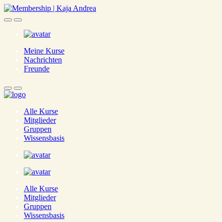
Skip
to
main
content
Meine Kurse
Nachrichten
Freunde
Alle Kurse
Mitglieder
Gruppen
Wissensbasis
Alle Kurse
Mitglieder
Gruppen
Wissensbasis