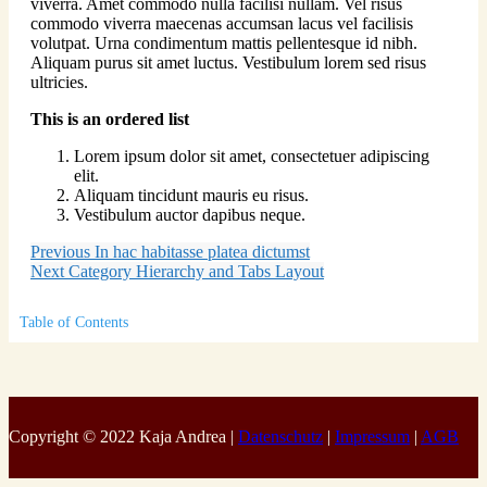
viverra. Amet commodo nulla facilisi nullam. Vel risus
commodo viverra maecenas accumsan lacus vel facilisis
volutpat. Urna condimentum mattis pellentesque id nibh.
Aliquam purus sit amet luctus. Vestibulum lorem sed risus
ultricies.
This is an ordered list
Lorem ipsum dolor sit amet, consectetuer adipiscing
elit.
Aliquam tincidunt mauris eu risus.
Vestibulum auctor dapibus neque.
Previous
In hac habitasse platea dictumst
Next
Category Hierarchy and Tabs Layout
Table of Contents
Copyright © 2022 Kaja Andrea |
Datenschutz
|
Impressum
|
AGB