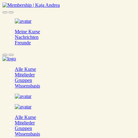
Skip
to
main
content
Meine Kurse
Nachrichten
Freunde
Alle Kurse
Mitglieder
Gruppen
Wissensbasis
Alle Kurse
Mitglieder
Gruppen
Wissensbasis